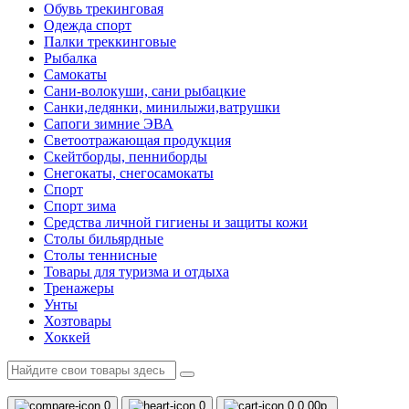
Обувь трекинговая
Одежда спорт
Палки треккинговые
Рыбалка
Самокаты
Сани-волокуши, сани рыбацкие
Санки,ледянки, минилыжи,ватрушки
Сапоги зимние ЭВА
Светоотражающая продукция
Скейтборды, пенниборды
Снегокаты, снегосамокаты
Спорт
Спорт зима
Средства личной гигиены и защиты кожи
Столы бильярдные
Столы теннисные
Товары для туризма и отдыха
Тренажеры
Унты
Хозтовары
Хоккей
0
0
0
0.00р.