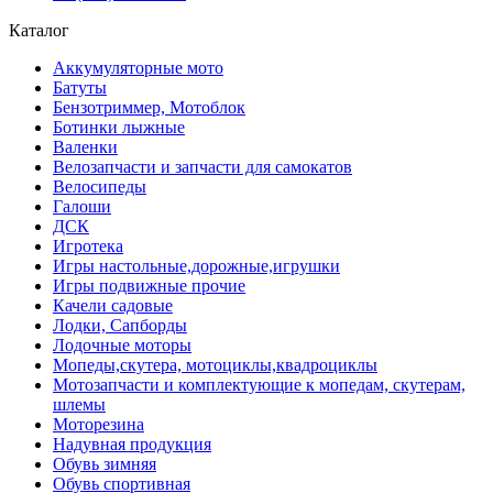
Каталог
Аккумуляторные мото
Батуты
Бензотриммер, Мотоблок
Ботинки лыжные
Валенки
Велозапчасти и запчасти для самокатов
Велосипеды
Галоши
ДСК
Игротека
Игры настольные,дорожные,игрушки
Игры подвижные прочие
Качели садовые
Лодки, Сапборды
Лодочные моторы
Мопеды,скутера, мотоциклы,квадроциклы
Мотозапчасти и комплектующие к мопедам, скутерам,
шлемы
Моторезина
Надувная продукция
Обувь зимняя
Обувь спортивная