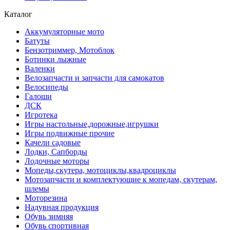
Каталог
Аккумуляторные мото
Батуты
Бензотриммер, Мотоблок
Ботинки лыжные
Валенки
Велозапчасти и запчасти для самокатов
Велосипеды
Галоши
ДСК
Игротека
Игры настольные,дорожные,игрушки
Игры подвижные прочие
Качели садовые
Лодки, Сапборды
Лодочные моторы
Мопеды,скутера, мотоциклы,квадроциклы
Мотозапчасти и комплектующие к мопедам, скутерам,
шлемы
Моторезина
Надувная продукция
Обувь зимняя
Обувь спортивная