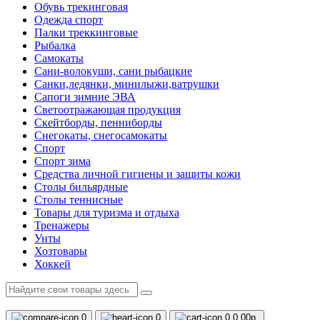
Обувь трекинговая
Одежда спорт
Палки треккинговые
Рыбалка
Самокаты
Сани-волокуши, сани рыбацкие
Санки,ледянки, минилыжи,ватрушки
Сапоги зимние ЭВА
Светоотражающая продукция
Скейтборды, пенниборды
Снегокаты, снегосамокаты
Спорт
Спорт зима
Средства личной гигиены и защиты кожи
Столы бильярдные
Столы теннисные
Товары для туризма и отдыха
Тренажеры
Унты
Хозтовары
Хоккей
0
0
0
0.00р.