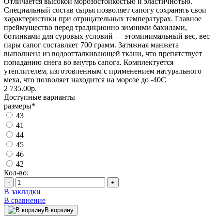
Отличается высокой морозостойкостью и эластичнотью.
Специальный состав сырья позволяет сапогу сохранять свои
характеристики при отрицательных температурах. Главное
преймущество перед традиционно зимними бахилами,
ботинками для суровых условий — этоминимальный вес, вес
пары сапог составляет 700 грамм. Затяжная манжета
выполнена из водоотталкивающей ткани, что препятствует
попаданию снега во внутрь сапога. Комплектуется
утеплителем, изготовленным с применением натурального
меха, что позволяет находится на морозе до -40С
2 735.00р.
Доступные варианты
размеры
*
43
41
44
45
46
42
Кол-во:
-
+
В закладки
В сравнение
В корзину