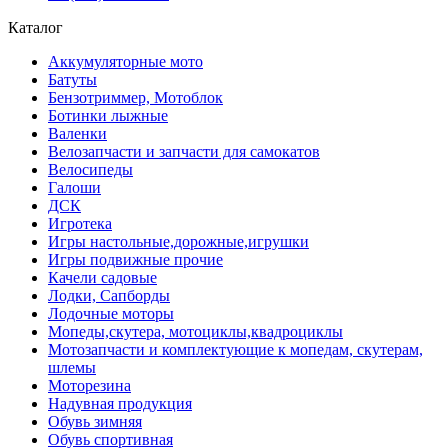
Каталог
Аккумуляторные мото
Батуты
Бензотриммер, Мотоблок
Ботинки лыжные
Валенки
Велозапчасти и запчасти для самокатов
Велосипеды
Галоши
ДСК
Игротека
Игры настольные,дорожные,игрушки
Игры подвижные прочие
Качели садовые
Лодки, Сапборды
Лодочные моторы
Мопеды,скутера, мотоциклы,квадроциклы
Мотозапчасти и комплектующие к мопедам, скутерам,
шлемы
Моторезина
Надувная продукция
Обувь зимняя
Обувь спортивная