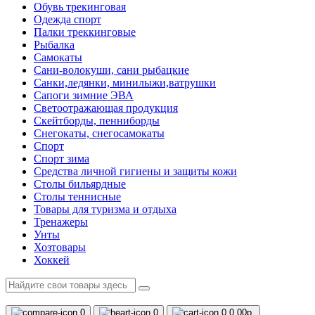
Обувь трекинговая
Одежда спорт
Палки треккинговые
Рыбалка
Самокаты
Сани-волокуши, сани рыбацкие
Санки,ледянки, минилыжи,ватрушки
Сапоги зимние ЭВА
Светоотражающая продукция
Скейтборды, пенниборды
Снегокаты, снегосамокаты
Спорт
Спорт зима
Средства личной гигиены и защиты кожи
Столы бильярдные
Столы теннисные
Товары для туризма и отдыха
Тренажеры
Унты
Хозтовары
Хоккей
0
0
0
0.00р.