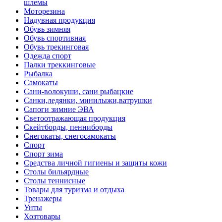
шлемы
Моторезина
Надувная продукция
Обувь зимняя
Обувь спортивная
Обувь трекинговая
Одежда спорт
Палки треккинговые
Рыбалка
Самокаты
Сани-волокуши, сани рыбацкие
Санки,ледянки, минилыжи,ватрушки
Сапоги зимние ЭВА
Светоотражающая продукция
Скейтборды, пенниборды
Снегокаты, снегосамокаты
Спорт
Спорт зима
Средства личной гигиены и защиты кожи
Столы бильярдные
Столы теннисные
Товары для туризма и отдыха
Тренажеры
Унты
Хозтовары