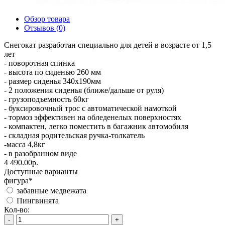
Обзор товара
Отзывов (0)
Снегокат разработан специально для детей в возрасте от 1,5
лет
- поворотная спинка
- высота по сиденью 260 мм
- размер сиденья 340х190мм
- 2 положения сиденья (ближе/дальше от руля)
- грузоподъемность 60кг
- буксировочный трос с автоматической намоткой
- тормоз эффективен на обледенелых поверхностях
- компактен, легко поместить в багажник автомобиля
- складная родительская ручка-толкатель
-масса 4,8кг
- в разобранном виде
4 490.00р.
Доступные варианты
фигура
*
забавные медвежата
Пингвинята
Кол-во:
-
+