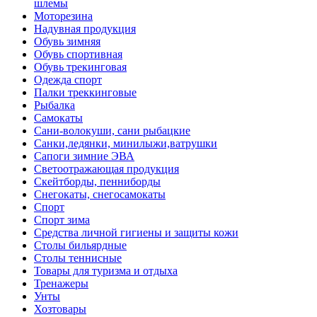
шлемы
Моторезина
Надувная продукция
Обувь зимняя
Обувь спортивная
Обувь трекинговая
Одежда спорт
Палки треккинговые
Рыбалка
Самокаты
Сани-волокуши, сани рыбацкие
Санки,ледянки, минилыжи,ватрушки
Сапоги зимние ЭВА
Светоотражающая продукция
Скейтборды, пенниборды
Снегокаты, снегосамокаты
Спорт
Спорт зима
Средства личной гигиены и защиты кожи
Столы бильярдные
Столы теннисные
Товары для туризма и отдыха
Тренажеры
Унты
Хозтовары