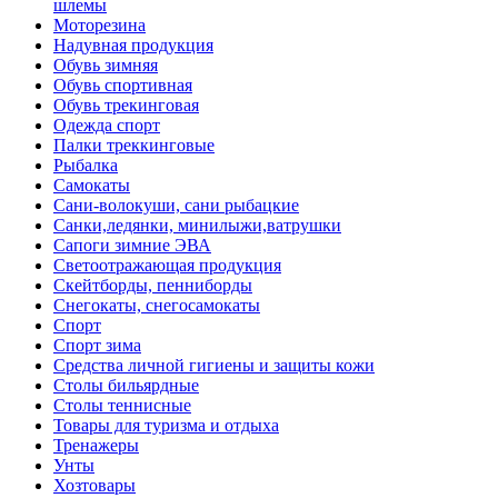
шлемы
Моторезина
Надувная продукция
Обувь зимняя
Обувь спортивная
Обувь трекинговая
Одежда спорт
Палки треккинговые
Рыбалка
Самокаты
Сани-волокуши, сани рыбацкие
Санки,ледянки, минилыжи,ватрушки
Сапоги зимние ЭВА
Светоотражающая продукция
Скейтборды, пенниборды
Снегокаты, снегосамокаты
Спорт
Спорт зима
Средства личной гигиены и защиты кожи
Столы бильярдные
Столы теннисные
Товары для туризма и отдыха
Тренажеры
Унты
Хозтовары