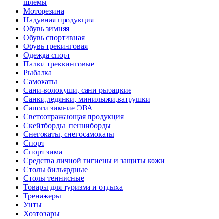
шлемы
Моторезина
Надувная продукция
Обувь зимняя
Обувь спортивная
Обувь трекинговая
Одежда спорт
Палки треккинговые
Рыбалка
Самокаты
Сани-волокуши, сани рыбацкие
Санки,ледянки, минилыжи,ватрушки
Сапоги зимние ЭВА
Светоотражающая продукция
Скейтборды, пенниборды
Снегокаты, снегосамокаты
Спорт
Спорт зима
Средства личной гигиены и защиты кожи
Столы бильярдные
Столы теннисные
Товары для туризма и отдыха
Тренажеры
Унты
Хозтовары