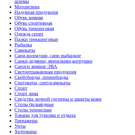
шлемы
Моторезина
Надувная продукция
Обувь зимняя
Обувь спортивная
Обувь трекинговая
Одежда спорт
Палки треккинговые
Рыбалка
Самокаты
Сани-волокуши, сани рыбацкие
Санки,ледянки, минилыжи,ватрушки
Сапоги зимние ЭВА
Светоотражающая продукция
Скейтборды, пенниборды
Снегокаты, снегосамокаты
Спорт
Спорт зима
Средства личной гигиены и защиты кожи
Столы бильярдные
Столы теннисные
Товары для туризма и отдыха
Тренажеры
Унты
Хозтовары