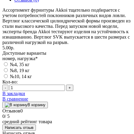
Ассортимент фурнитуры Akkoi тщательно подбирается с
учетом потребностей поклонников различных видов ловли.
Вертлюг классической цилиндрической формы произведен из
стали высокого качества. Перед запуском новой модели,
эксперты бренда Akkoi тестируют изделия на устойчивость к
изнашиванию. Вертлюг SVK выпускается в шести размерах с
различной нагрузкой на разрыв.
5.00р.
Доступные варианты
номер, нагрузка
*
№4, 35 кг
№8, 19 кг
№10, 14 кг
Кол-во:
-
+
В закладки
В сравнение
В корзину
Отзывов
0
0
/ 5
средний рейтинг товара
Написать отзыв
Написать отзыв