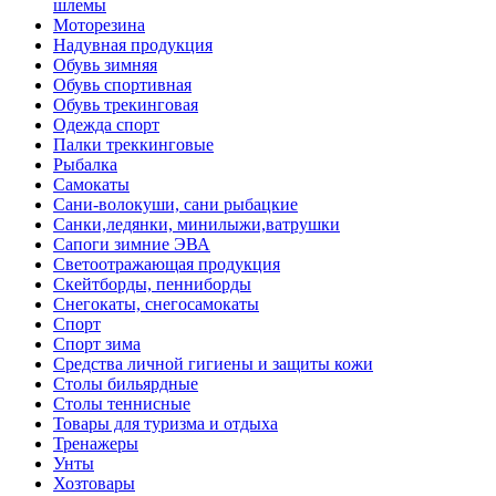
шлемы
Моторезина
Надувная продукция
Обувь зимняя
Обувь спортивная
Обувь трекинговая
Одежда спорт
Палки треккинговые
Рыбалка
Самокаты
Сани-волокуши, сани рыбацкие
Санки,ледянки, минилыжи,ватрушки
Сапоги зимние ЭВА
Светоотражающая продукция
Скейтборды, пенниборды
Снегокаты, снегосамокаты
Спорт
Спорт зима
Средства личной гигиены и защиты кожи
Столы бильярдные
Столы теннисные
Товары для туризма и отдыха
Тренажеры
Унты
Хозтовары