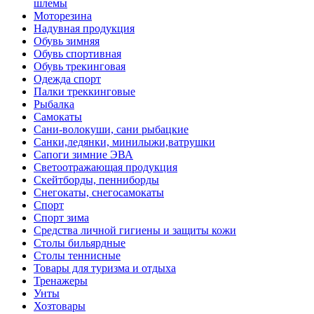
шлемы
Моторезина
Надувная продукция
Обувь зимняя
Обувь спортивная
Обувь трекинговая
Одежда спорт
Палки треккинговые
Рыбалка
Самокаты
Сани-волокуши, сани рыбацкие
Санки,ледянки, минилыжи,ватрушки
Сапоги зимние ЭВА
Светоотражающая продукция
Скейтборды, пенниборды
Снегокаты, снегосамокаты
Спорт
Спорт зима
Средства личной гигиены и защиты кожи
Столы бильярдные
Столы теннисные
Товары для туризма и отдыха
Тренажеры
Унты
Хозтовары