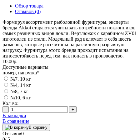
Обзор товара
Отзывов (0)
Формируя ассортимент рыболовной фурнитуры, эксперты
бренда Akkoi стараются учитывать потребности поклонников
самых различных видов ловли. Вертлюжок с карабином ZV01
изготовлен из стали. Модельный ряд включает в себя шесть
размеров, которые рассчитаны на различную разрывную
нагрузку. Фурнитура этого бренда проходит испытания на
износостойкость перед тем, как попасть в производство.
10.00р.
Доступные варианты
номер, нагрузка
*
№7, 10 кг
№4, 14 кг
№8, 7 кг
№10, 6 кг
Кол-во:
-
+
В закладки
В сравнение
В корзину
Отзывов
0
0
/ 5