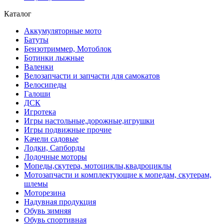
Каталог
Аккумуляторные мото
Батуты
Бензотриммер, Мотоблок
Ботинки лыжные
Валенки
Велозапчасти и запчасти для самокатов
Велосипеды
Галоши
ДСК
Игротека
Игры настольные,дорожные,игрушки
Игры подвижные прочие
Качели садовые
Лодки, Сапборды
Лодочные моторы
Мопеды,скутера, мотоциклы,квадроциклы
Мотозапчасти и комплектующие к мопедам, скутерам,
шлемы
Моторезина
Надувная продукция
Обувь зимняя
Обувь спортивная