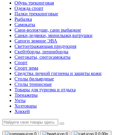
Обувь трекинговая
Одежда спорт
Палки треккинговые
Рыбалка
Самокаты
Сани-волокуши, сани рыбацкие
Санки,ледянки, минилыжи,ватрушки
Сапоги зимние ЭВА
Светоотражающая продукция
Скейтборды, пенниборды
Снегокаты, снегосамокаты
Спорт
Спорт зима
Средства личной гигиены и защиты кожи
Столы бильярдные
Столы теннисные
Товары для туризма и отдыха
Тренажеры
Унты
Хозтовары
Хоккей
0
0
0
0.00р.