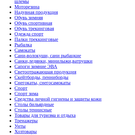
шлемы
Моторезина
Надувная продукция
Обувь зимняя
Обувь спортивная
Обувь трекинговая
Одежда спорт
Палки треккинговые
Рыбалка
Самокаты
Сани-волокуши, сани рыбацкие
Санки,ледянки, минилыжи,ватрушки
Сапоги зимние ЭВА
Светоотражающая продукция
Скейтборды, пенниборды
Снегокаты, снегосамокаты
Спорт
Спорт зима
Средства личной гигиены и защиты кожи
Столы бильярдные
Столы теннисные
Товары для туризма и отдыха
Тренажеры
Унты
Хозтовары