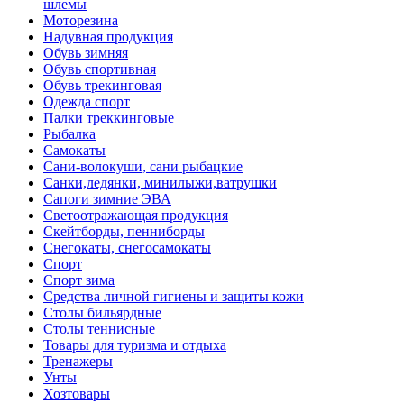
шлемы
Моторезина
Надувная продукция
Обувь зимняя
Обувь спортивная
Обувь трекинговая
Одежда спорт
Палки треккинговые
Рыбалка
Самокаты
Сани-волокуши, сани рыбацкие
Санки,ледянки, минилыжи,ватрушки
Сапоги зимние ЭВА
Светоотражающая продукция
Скейтборды, пенниборды
Снегокаты, снегосамокаты
Спорт
Спорт зима
Средства личной гигиены и защиты кожи
Столы бильярдные
Столы теннисные
Товары для туризма и отдыха
Тренажеры
Унты
Хозтовары