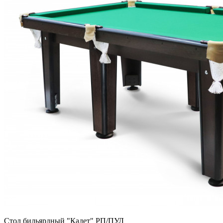
Стол бильярдный "Кадет" РП/ПУЛ