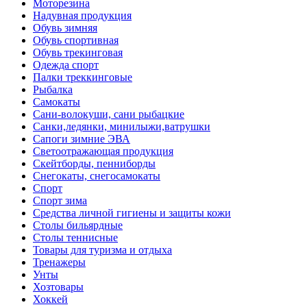
Моторезина
Надувная продукция
Обувь зимняя
Обувь спортивная
Обувь трекинговая
Одежда спорт
Палки треккинговые
Рыбалка
Самокаты
Сани-волокуши, сани рыбацкие
Санки,ледянки, минилыжи,ватрушки
Сапоги зимние ЭВА
Светоотражающая продукция
Скейтборды, пенниборды
Снегокаты, снегосамокаты
Спорт
Спорт зима
Средства личной гигиены и защиты кожи
Столы бильярдные
Столы теннисные
Товары для туризма и отдыха
Тренажеры
Унты
Хозтовары
Хоккей