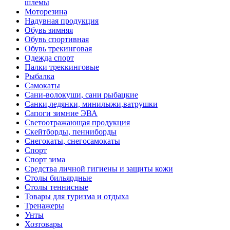
шлемы
Моторезина
Надувная продукция
Обувь зимняя
Обувь спортивная
Обувь трекинговая
Одежда спорт
Палки треккинговые
Рыбалка
Самокаты
Сани-волокуши, сани рыбацкие
Санки,ледянки, минилыжи,ватрушки
Сапоги зимние ЭВА
Светоотражающая продукция
Скейтборды, пенниборды
Снегокаты, снегосамокаты
Спорт
Спорт зима
Средства личной гигиены и защиты кожи
Столы бильярдные
Столы теннисные
Товары для туризма и отдыха
Тренажеры
Унты
Хозтовары