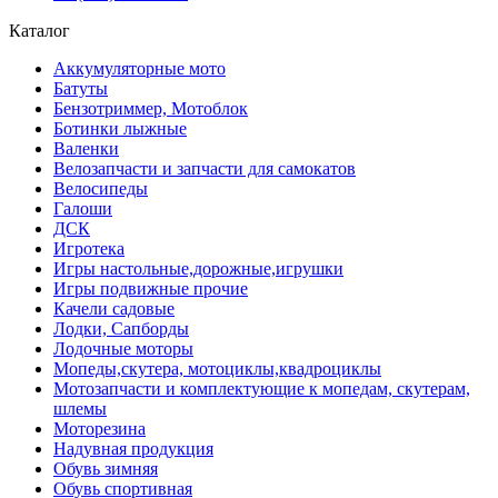
Каталог
Аккумуляторные мото
Батуты
Бензотриммер, Мотоблок
Ботинки лыжные
Валенки
Велозапчасти и запчасти для самокатов
Велосипеды
Галоши
ДСК
Игротека
Игры настольные,дорожные,игрушки
Игры подвижные прочие
Качели садовые
Лодки, Сапборды
Лодочные моторы
Мопеды,скутера, мотоциклы,квадроциклы
Мотозапчасти и комплектующие к мопедам, скутерам,
шлемы
Моторезина
Надувная продукция
Обувь зимняя
Обувь спортивная