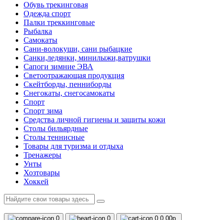
Обувь трекинговая
Одежда спорт
Палки треккинговые
Рыбалка
Самокаты
Сани-волокуши, сани рыбацкие
Санки,ледянки, минилыжи,ватрушки
Сапоги зимние ЭВА
Светоотражающая продукция
Скейтборды, пенниборды
Снегокаты, снегосамокаты
Спорт
Спорт зима
Средства личной гигиены и защиты кожи
Столы бильярдные
Столы теннисные
Товары для туризма и отдыха
Тренажеры
Унты
Хозтовары
Хоккей
0
0
0
0.00р.