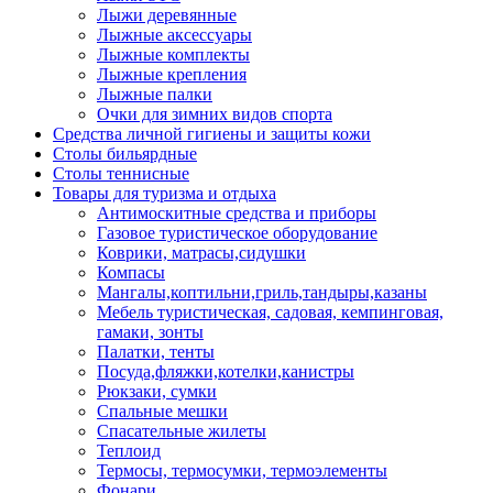
Лыжи деревянные
Лыжные аксессуары
Лыжные комплекты
Лыжные крепления
Лыжные палки
Очки для зимних видов спорта
Средства личной гигиены и защиты кожи
Столы бильярдные
Столы теннисные
Товары для туризма и отдыха
Антимоскитные средства и приборы
Газовое туристическое оборудование
Коврики, матрасы,сидушки
Компасы
Мангалы,коптильни,гриль,тандыры,казаны
Мебель туристическая, садовая, кемпинговая,
гамаки, зонты
Палатки, тенты
Посуда,фляжки,котелки,канистры
Рюкзаки, сумки
Спальные мешки
Спасательные жилеты
Теплоид
Термосы, термосумки, термоэлементы
Фонари