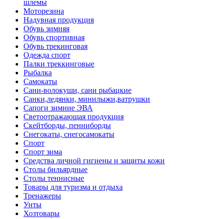
шлемы
Моторезина
Надувная продукция
Обувь зимняя
Обувь спортивная
Обувь трекинговая
Одежда спорт
Палки треккинговые
Рыбалка
Самокаты
Сани-волокуши, сани рыбацкие
Санки,ледянки, минилыжи,ватрушки
Сапоги зимние ЭВА
Светоотражающая продукция
Скейтборды, пенниборды
Снегокаты, снегосамокаты
Спорт
Спорт зима
Средства личной гигиены и защиты кожи
Столы бильярдные
Столы теннисные
Товары для туризма и отдыха
Тренажеры
Унты
Хозтовары