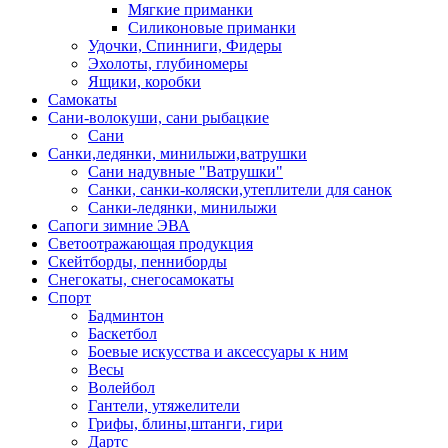
Мягкие приманки
Силиконовые приманки
Удочки, Спинниги, Фидеры
Эхолоты, глубиномеры
Ящики, коробки
Самокаты
Сани-волокуши, сани рыбацкие
Сани
Санки,ледянки, минилыжи,ватрушки
Сани надувные "Ватрушки"
Санки, санки-коляски,утеплители для санок
Санки-ледянки, минилыжи
Сапоги зимние ЭВА
Светоотражающая продукция
Скейтборды, пенниборды
Снегокаты, снегосамокаты
Спорт
Бадминтон
Баскетбол
Боевые искусства и аксессуары к ним
Весы
Волейбол
Гантели, утяжелители
Грифы, блины,штанги, гири
Дартс