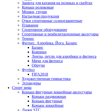
Защита для катания на роликах и скейтах
Коньки роликовые
Мешки, груши
Наградная продукция
Очки спортивные солнцезащитные
Плавание
Спортивное оборудование
Спортивные и реабилитационные аксесуары
Теннис
Фитнес. Аэробика. Йога. Баланс
Баланс
Коврики
Ленты, петли для аэробики и фитнеса
Мячи для фитнеса
Обручи
Футбол
FIFA2018
Художественная гимнастика
Эспандеры
Спорт зима
Коньки фигурные,хоккейные,аксессуары
Коньки раздвижные
Коньки фигурные
Коньки хоккейные
Лыжи STC