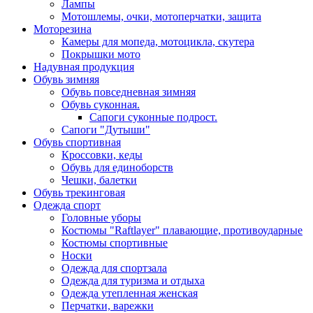
Лампы
Мотошлемы, очки, мотоперчатки, защита
Моторезина
Камеры для мопеда, мотоцикла, скутера
Покрышки мото
Надувная продукция
Обувь зимняя
Обувь повседневная зимняя
Обувь суконная.
Сапоги суконные подрост.
Сапоги "Дутыши"
Обувь спортивная
Кроссовки, кеды
Обувь для единоборств
Чешки, балетки
Обувь трекинговая
Одежда спорт
Головные уборы
Костюмы "Raftlayer" плавающие, противоударные
Костюмы спортивные
Носки
Одежда для спортзала
Одежда для туризма и отдыха
Одежда утепленная женская
Перчатки, варежки