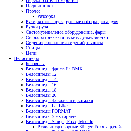
Переключатели скоростей
Подшипники
Прочее
Разборка
Рули, выносы руля,рулевые наборы, рога руля
Ручки руля
Светомузыкальное оборудование, фары
Сигналы пневматические, дудки, звонки
Сидения, крепления сидений, выносы
Спицы
Цепи
Велосипеды
Беговелы
Велосипеды фристайл ВМХ
Велосипеды 12"
Велосипеды 14"
Велосипеды 16"
Велосипеды 18"
Велосипеды 20"
Велосипеды 3х колесные,каталки
Велосипеды Fat Bike
Велосипеды FORMAT
Велосипеды Stels горные
Велосипеды Stinger, Foxx, Mikado
Велосипеды горные Stinger. Foxx хардтейл