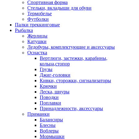
Спортивная форма
Стельки, вкладыши для обуви
Термобелье
Футболки
Палки треккинговые
Рыбалка
Жерлицы
Катушки
Ледобуры, комплектующие и аксессуары
Оснастка
Вертлюги, застежки, карабины,
кольца,стопор
Грузы
Джиг-головки
Кивки, сторожки, сигнализаторы
Крючки
Леска, шнуры
Поводки
Поплавки
Принадлежности, аксессуары
Приманки
Балансиры
Блесны
Воблеры
Мормышки