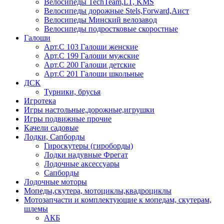
Велосипеды TechTeam,LT, KMS
Велосипеды дорожные Stels,Forward,Аист
Велосипеды Минский велозавод
Велосипеды подростковые скоростные
Галоши
Арт.С 103 Галоши женские
Арт.С 199 Галоши мужские
Арт.С 200 Галоши детские
Арт.С 201 Галоши школьные
ДСК
Турники, брусья
Игротека
Игры настольные,дорожные,игрушки
Игры подвижные прочие
Качели садовые
Лодки, Сапборды
Гироскутеры (гироборды)
Лодки надувные Фрегат
Лодочные аксессуары
Сапборды
Лодочные моторы
Мопеды,скутера, мотоциклы,квадроциклы
Мотозапчасти и комплектующие к мопедам, скутерам,
шлемы
АКБ