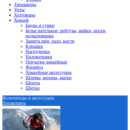
Тренажеры
Унты
Хозтовары
Хоккей
Баулы и сумки
Белье нательное, рейтузы, майки, носки,
подшлемники
Защита шеи, паха, кисти
Клюшки
Нагрудники
Налокотники
Перчатки хоккейные
Флорбол
Хоккейные аксессуары
Шлемы, визоры, маски
Шорты
Щитки
Велосипеды и аксессуары
Посмотреть