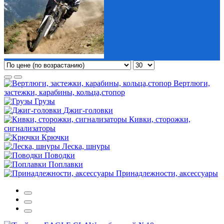
Вертлюги,
застежки, карабины, кольца,стопор
Грузы
Джиг-головки
Кивки, сторожки,
сигнализаторы
Крючки
Леска, шнуры
Поводки
Поплавки
Принадлежности, аксессуары