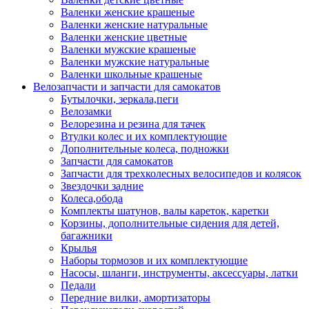
Валенки женские крашеные
Валенки женские натуральные
Валенки женские цветные
Валенки мужские крашеные
Валенки мужские натуральные
Валенки школьные крашеные
Велозапчасти и запчасти для самокатов
Бутылочки, зеркала,пеги
Велозамки
Велорезина и резина для тачек
Втулки колес и их комплектующие
Дополнительные колеса, подножки
Запчасти для самокатов
Запчасти для трехколесных велосипедов и колясок
Звездочки задние
Колеса,обода
Комплекты шатунов, валы кареток, каретки
Корзины, дополнительные сидения для детей,
багажники
Крылья
Наборы тормозов и их комплектующие
Насосы, шланги, инструменты, аксессуары, латки
Педали
Передние вилки, амортизаторы