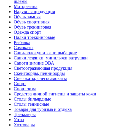
шлемы
Моторезина
Надувная продукция
Обувь зимняя
Обувь спортивная
Обувь трекинговая
Одежда спорт
Палки треккинговые
Рыбалка
Самокаты
Сани-волокуши, сани рыбацкие
Санки,ледянки, минилыжи,ватрушки
Сапоги зимние ЭВА
Светоотражающая продукция
Скейтборды, пенниборды
Снегокаты, снегосамокаты
Спорт
Спорт зима
Средства личной гигиены и защиты кожи
Столы бильярдные
Столы теннисные
Товары для туризма и отдыха
Тренажеры
Унты
Хозтовары