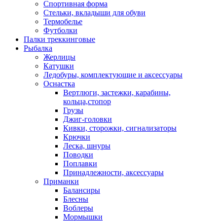
Спортивная форма
Стельки, вкладыши для обуви
Термобелье
Футболки
Палки треккинговые
Рыбалка
Жерлицы
Катушки
Ледобуры, комплектующие и аксессуары
Оснастка
Вертлюги, застежки, карабины,
кольца,стопор
Грузы
Джиг-головки
Кивки, сторожки, сигнализаторы
Крючки
Леска, шнуры
Поводки
Поплавки
Принадлежности, аксессуары
Приманки
Балансиры
Блесны
Воблеры
Мормышки