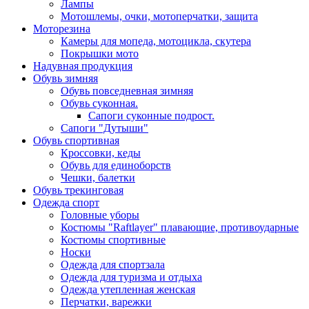
Лампы
Мотошлемы, очки, мотоперчатки, защита
Моторезина
Камеры для мопеда, мотоцикла, скутера
Покрышки мото
Надувная продукция
Обувь зимняя
Обувь повседневная зимняя
Обувь суконная.
Сапоги суконные подрост.
Сапоги "Дутыши"
Обувь спортивная
Кроссовки, кеды
Обувь для единоборств
Чешки, балетки
Обувь трекинговая
Одежда спорт
Головные уборы
Костюмы "Raftlayer" плавающие, противоударные
Костюмы спортивные
Носки
Одежда для спортзала
Одежда для туризма и отдыха
Одежда утепленная женская
Перчатки, варежки