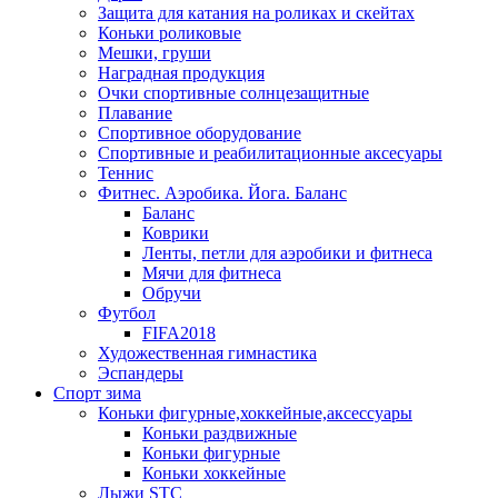
Защита для катания на роликах и скейтах
Коньки роликовые
Мешки, груши
Наградная продукция
Очки спортивные солнцезащитные
Плавание
Спортивное оборудование
Спортивные и реабилитационные аксесуары
Теннис
Фитнес. Аэробика. Йога. Баланс
Баланс
Коврики
Ленты, петли для аэробики и фитнеса
Мячи для фитнеса
Обручи
Футбол
FIFA2018
Художественная гимнастика
Эспандеры
Спорт зима
Коньки фигурные,хоккейные,аксессуары
Коньки раздвижные
Коньки фигурные
Коньки хоккейные
Лыжи STC