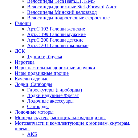
Велосипеды TechTeam,LT, KMS
Велосипеды дорожные Stels,Forward,Аист
Велосипеды Минский велозавод
Велосипеды подростковые скоростные
Галоши
Арт.С 103 Галоши женские
Арт.С 199 Галоши мужские
Арт.С 200 Галоши детские
Арт.С 201 Галоши школьные
ДСК
Турники, брусья
Игротека
Игры настольные,дорожные,игрушки
Игры подвижные прочие
Качели садовые
Лодки, Сапборды
Гироскутеры (гироборды)
Лодки надувные Фрегат
Лодочные аксессуары
Сапборды
Лодочные моторы
Мопеды,скутера, мотоциклы,квадроциклы
Мотозапчасти и комплектующие к мопедам, скутерам,
шлемы
АКБ