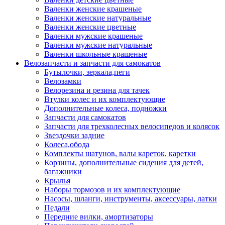
Валенки женские крашеные
Валенки женские натуральные
Валенки женские цветные
Валенки мужские крашеные
Валенки мужские натуральные
Валенки школьные крашеные
Велозапчасти и запчасти для самокатов
Бутылочки, зеркала,пеги
Велозамки
Велорезина и резина для тачек
Втулки колес и их комплектующие
Дополнительные колеса, подножки
Запчасти для самокатов
Запчасти для трехколесных велосипедов и колясок
Звездочки задние
Колеса,обода
Комплекты шатунов, валы кареток, каретки
Корзины, дополнительные сидения для детей,
багажники
Крылья
Наборы тормозов и их комплектующие
Насосы, шланги, инструменты, аксессуары, латки
Педали
Передние вилки, амортизаторы