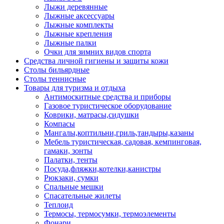
Лыжи деревянные
Лыжные аксессуары
Лыжные комплекты
Лыжные крепления
Лыжные палки
Очки для зимних видов спорта
Средства личной гигиены и защиты кожи
Столы бильярдные
Столы теннисные
Товары для туризма и отдыха
Антимоскитные средства и приборы
Газовое туристическое оборудование
Коврики, матрасы,сидушки
Компасы
Мангалы,коптильни,гриль,тандыры,казаны
Мебель туристическая, садовая, кемпинговая,
гамаки, зонты
Палатки, тенты
Посуда,фляжки,котелки,канистры
Рюкзаки, сумки
Спальные мешки
Спасательные жилеты
Теплоид
Термосы, термосумки, термоэлементы
Фонари