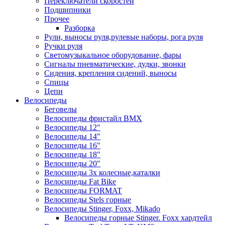
Переключатели скоростей
Подшипники
Прочее
Разборка
Рули, выносы руля,рулевые наборы, рога руля
Ручки руля
Светомузыкальное оборудование, фары
Сигналы пневматические, дудки, звонки
Сидения, крепления сидений, выносы
Спицы
Цепи
Велосипеды
Беговелы
Велосипеды фристайл ВМХ
Велосипеды 12"
Велосипеды 14"
Велосипеды 16"
Велосипеды 18"
Велосипеды 20"
Велосипеды 3х колесные,каталки
Велосипеды Fat Bike
Велосипеды FORMAT
Велосипеды Stels горные
Велосипеды Stinger, Foxx, Mikado
Велосипеды горные Stinger. Foxx хардтейл