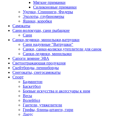
Мягкие приманки
Силиконовые приманки
Удочки, Спинниги, Фидеры
Эхолоты, глубиномеры
Ящики, коробки
Самокаты
Сани-волокуши, сани рыбацкие
Сани
Санки,ледянки, минилыжи,ватрушки
Сани надувные "Ватрушки"
Санки, санки-коляски,утеплители для санок
Санки-ледянки, минилыжи
Сапоги зимние ЭВА
Светоотражающая продукция
Скейтборды, пенниборды
Снегокаты, снегосамокаты
Спорт
Бадминтон
Баскетбол
Боевые искусства и аксессуары к ним
Весы
Волейбол
Гантели, утяжелители
Грифы, блины,штанги, гири
Дартс