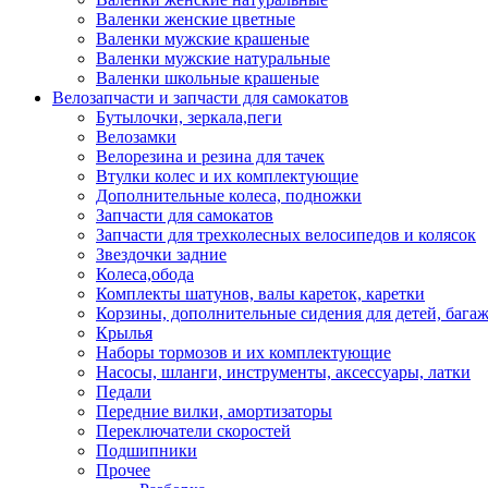
Валенки женские цветные
Валенки мужские крашеные
Валенки мужские натуральные
Валенки школьные крашеные
Велозапчасти и запчасти для самокатов
Бутылочки, зеркала,пеги
Велозамки
Велорезина и резина для тачек
Втулки колес и их комплектующие
Дополнительные колеса, подножки
Запчасти для самокатов
Запчасти для трехколесных велосипедов и колясок
Звездочки задние
Колеса,обода
Комплекты шатунов, валы кареток, каретки
Корзины, дополнительные сидения для детей, бага
Крылья
Наборы тормозов и их комплектующие
Насосы, шланги, инструменты, аксессуары, латки
Педали
Передние вилки, амортизаторы
Переключатели скоростей
Подшипники
Прочее