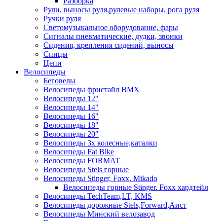
Разборка
Рули, выносы руля,рулевые наборы, рога руля
Ручки руля
Светомузыкальное оборудование, фары
Сигналы пневматические, дудки, звонки
Сидения, крепления сидений, выносы
Спицы
Цепи
Велосипеды
Беговелы
Велосипеды фристайл ВМХ
Велосипеды 12"
Велосипеды 14"
Велосипеды 16"
Велосипеды 18"
Велосипеды 20"
Велосипеды 3х колесные,каталки
Велосипеды Fat Bike
Велосипеды FORMAT
Велосипеды Stels горные
Велосипеды Stinger, Foxx, Mikado
Велосипеды горные Stinger. Foxx хардтейл
Велосипеды TechTeam,LT, KMS
Велосипеды дорожные Stels,Forward,Аист
Велосипеды Минский велозавод