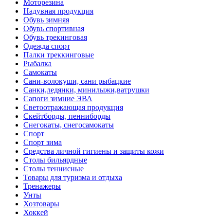
Моторезина
Надувная продукция
Обувь зимняя
Обувь спортивная
Обувь трекинговая
Одежда спорт
Палки треккинговые
Рыбалка
Самокаты
Сани-волокуши, сани рыбацкие
Санки,ледянки, минилыжи,ватрушки
Сапоги зимние ЭВА
Светоотражающая продукция
Скейтборды, пенниборды
Снегокаты, снегосамокаты
Спорт
Спорт зима
Средства личной гигиены и защиты кожи
Столы бильярдные
Столы теннисные
Товары для туризма и отдыха
Тренажеры
Унты
Хозтовары
Хоккей