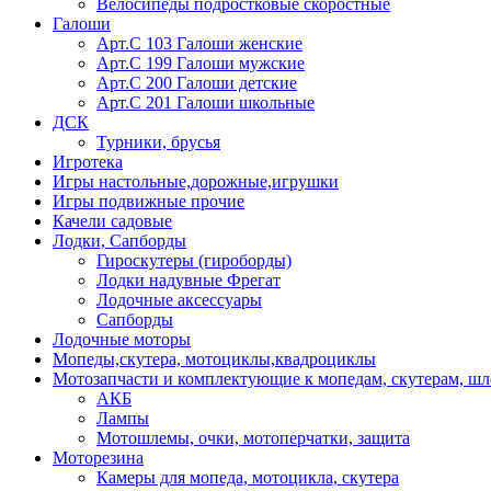
Велосипеды подростковые скоростные
Галоши
Арт.С 103 Галоши женские
Арт.С 199 Галоши мужские
Арт.С 200 Галоши детские
Арт.С 201 Галоши школьные
ДСК
Турники, брусья
Игротека
Игры настольные,дорожные,игрушки
Игры подвижные прочие
Качели садовые
Лодки, Сапборды
Гироскутеры (гироборды)
Лодки надувные Фрегат
Лодочные аксессуары
Сапборды
Лодочные моторы
Мопеды,скутера, мотоциклы,квадроциклы
Мотозапчасти и комплектующие к мопедам, скутерам, ш
АКБ
Лампы
Мотошлемы, очки, мотоперчатки, защита
Моторезина
Камеры для мопеда, мотоцикла, скутера