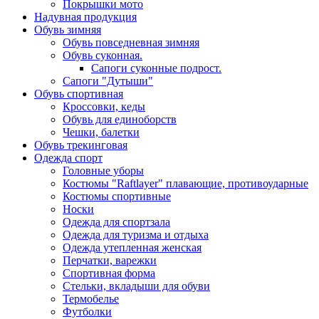
Покрышки мото
Надувная продукция
Обувь зимняя
Обувь повседневная зимняя
Обувь суконная.
Сапоги суконные подрост.
Сапоги "Дутыши"
Обувь спортивная
Кроссовки, кеды
Обувь для единоборств
Чешки, балетки
Обувь трекинговая
Одежда спорт
Головные уборы
Костюмы "Raftlayer" плавающие, противоударные
Костюмы спортивные
Носки
Одежда для спортзала
Одежда для туризма и отдыха
Одежда утепленная женская
Перчатки, варежки
Спортивная форма
Стельки, вкладыши для обуви
Термобелье
Футболки