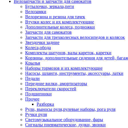
Велозапчасти и запчасти для самокатов
Бутылочки, зеркала,пеги
Велозамки
Велорезина и резина для тачек
Втулки колес и их комплектующие
Дополнительные колеса, подножки
Запчасти для самокатов
Запчасти для трехколесных велосипедов и колясок
Звездочки задние
Колеса,обода
Комплекты шатунов, валы кареток, каретки
Корзины, дополнительные сидения для детей, бага
Крылья
Наборы тормозов и их комплектующие
Насосы, шланги, инструменты, аксессуары, латки
Педали
Передние вилки, амортизаторы
Переключатели скоростей
Подшипники
Прочее
Разборка
Рули, выносы руля,рулевые наборы, рога руля
Ручки руля
Светомузыкальное оборудование, фары
Сигналы пневматические, дудки, звонки