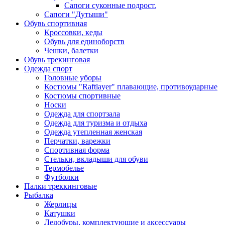
Сапоги суконные подрост.
Сапоги "Дутыши"
Обувь спортивная
Кроссовки, кеды
Обувь для единоборств
Чешки, балетки
Обувь трекинговая
Одежда спорт
Головные уборы
Костюмы "Raftlayer" плавающие, противоударные
Костюмы спортивные
Носки
Одежда для спортзала
Одежда для туризма и отдыха
Одежда утепленная женская
Перчатки, варежки
Спортивная форма
Стельки, вкладыши для обуви
Термобелье
Футболки
Палки треккинговые
Рыбалка
Жерлицы
Катушки
Ледобуры, комплектующие и аксессуары