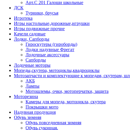
Арт.С 201 Галоши школьные
ДСК
Турники, брусья
Игротека
Игры настольные,дорожные,игрушки
Игры подвижные прочие
Качели садовые
Лодки, Сапборды
Гироскутеры (гироборды)
Лодки надувные Фрегат
Лодочные аксессуары
Сапборды
Лодочные моторы
Мопеды,скутера, мотоциклы,квадроциклы
Мотозапчасти и комплектующие к мопедам, скутерам, ш
АКБ
Лампы
Мотошлемы, очки, мотоперчатки, защита
Моторезина
Камеры для мопеда, мотоцикла, скутера
Покрышки мото
Надувная продукция
Обувь зимняя
Обувь повседневная зимняя
Обувь суконная.