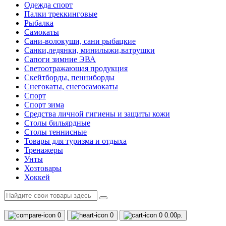
Одежда спорт
Палки треккинговые
Рыбалка
Самокаты
Сани-волокуши, сани рыбацкие
Санки,ледянки, минилыжи,ватрушки
Сапоги зимние ЭВА
Светоотражающая продукция
Скейтборды, пенниборды
Снегокаты, снегосамокаты
Спорт
Спорт зима
Средства личной гигиены и защиты кожи
Столы бильярдные
Столы теннисные
Товары для туризма и отдыха
Тренажеры
Унты
Хозтовары
Хоккей
0
0
0
0.00р.