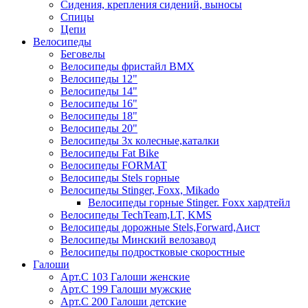
Сидения, крепления сидений, выносы
Спицы
Цепи
Велосипеды
Беговелы
Велосипеды фристайл ВМХ
Велосипеды 12"
Велосипеды 14"
Велосипеды 16"
Велосипеды 18"
Велосипеды 20"
Велосипеды 3х колесные,каталки
Велосипеды Fat Bike
Велосипеды FORMAT
Велосипеды Stels горные
Велосипеды Stinger, Foxx, Mikado
Велосипеды горные Stinger. Foxx хардтейл
Велосипеды TechTeam,LT, KMS
Велосипеды дорожные Stels,Forward,Аист
Велосипеды Минский велозавод
Велосипеды подростковые скоростные
Галоши
Арт.С 103 Галоши женские
Арт.С 199 Галоши мужские
Арт.С 200 Галоши детские