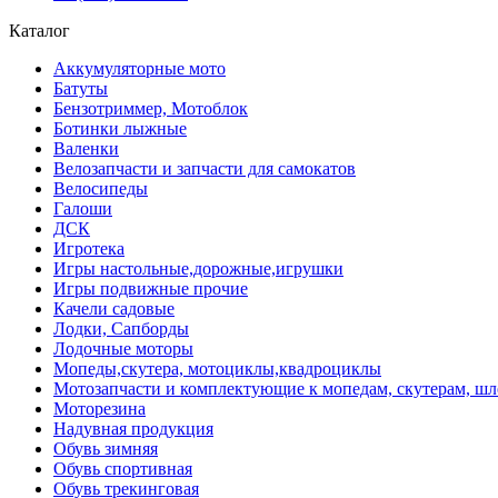
Каталог
Аккумуляторные мото
Батуты
Бензотриммер, Мотоблок
Ботинки лыжные
Валенки
Велозапчасти и запчасти для самокатов
Велосипеды
Галоши
ДСК
Игротека
Игры настольные,дорожные,игрушки
Игры подвижные прочие
Качели садовые
Лодки, Сапборды
Лодочные моторы
Мопеды,скутера, мотоциклы,квадроциклы
Мотозапчасти и комплектующие к мопедам, скутерам, ш
Моторезина
Надувная продукция
Обувь зимняя
Обувь спортивная
Обувь трекинговая