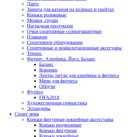
Дартс
Защита для катания на роликах и скейтах
Коньки роликовые
Мешки, груши
Наградная продукция
Очки спортивные солнцезащитные
Плавание
Спортивное оборудование
Спортивные и реабилитационные аксесуары
Теннис
Фитнес. Аэробика. Йога. Баланс
Баланс
Коврики
Ленты, петли для аэробики и фитнеса
Мячи для фитнеса
Обручи
Футбол
FIFA2018
Художественная гимнастика
Эспандеры
Спорт зима
Коньки фигурные,хоккейные,аксессуары
Коньки раздвижные
Коньки фигурные
Коньки хоккейные