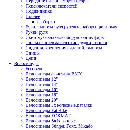
Передние вилки, амортизаторы
Переключатели скоростей
Подшипники
Прочее
Разборка
Рули, выносы руля,рулевые наборы, рога руля
Ручки руля
Светомузыкальное оборудование, фары
Сигналы пневматические, дудки, звонки
Сидения, крепления сидений, выносы
Спицы
Цепи
Велосипеды
Беговелы
Велосипеды фристайл ВМХ
Велосипеды 12"
Велосипеды 14"
Велосипеды 16"
Велосипеды 18"
Велосипеды 20"
Велосипеды 3х колесные,каталки
Велосипеды Fat Bike
Велосипеды FORMAT
Велосипеды Stels горные
Велосипеды Stinger, Foxx, Mikado