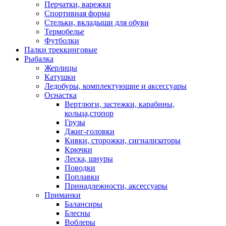
Перчатки, варежки
Спортивная форма
Стельки, вкладыши для обуви
Термобелье
Футболки
Палки треккинговые
Рыбалка
Жерлицы
Катушки
Ледобуры, комплектующие и аксессуары
Оснастка
Вертлюги, застежки, карабины,
кольца,стопор
Грузы
Джиг-головки
Кивки, сторожки, сигнализаторы
Крючки
Леска, шнуры
Поводки
Поплавки
Принадлежности, аксессуары
Приманки
Балансиры
Блесны
Воблеры