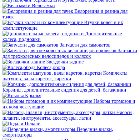
Велозамки
Велорезина и резина для
тачек
Втулки колес и их
комплектующие
Дополнительные
колеса, подножки
Запчасти для самокатов
Запчасти
для трехколесных велосипедов и колясок
Звездочки задние
Колеса,обода
Комплекты
шатунов, валы кареток, каретки
Корзины, дополнительные сидения для детей, багажники
Крылья
Наборы тормозов и
их комплектующие
Насосы,
шланги, инструменты, аксессуары, латки
Педали
Передние вилки,
амортизаторы