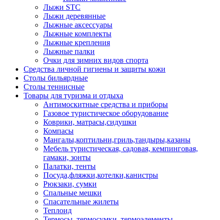
Лыжи STC
Лыжи деревянные
Лыжные аксессуары
Лыжные комплекты
Лыжные крепления
Лыжные палки
Очки для зимних видов спорта
Средства личной гигиены и защиты кожи
Столы бильярдные
Столы теннисные
Товары для туризма и отдыха
Антимоскитные средства и приборы
Газовое туристическое оборудование
Коврики, матрасы,сидушки
Компасы
Мангалы,коптильни,гриль,тандыры,казаны
Мебель туристическая, садовая, кемпинговая,
гамаки, зонты
Палатки, тенты
Посуда,фляжки,котелки,канистры
Рюкзаки, сумки
Спальные мешки
Спасательные жилеты
Теплоид
Термосы, термосумки, термоэлементы