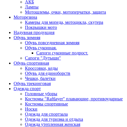
АКБ
Лампы
Мотошлемы, очки, мотоперчатки, защита
Моторезина
Камеры для мопеда, мотоцикла, скутера
Покрышки мото
Надувная продукция
Обувь зимняя
Обувь повседневная зимняя
Обувь суконная.
Сапоги суконные подрост.
Сапоги "Дутыши"
Обувь спортивная
Кроссовки, кеды
Обувь для единоборств
Чешки, балетки
Обувь трекинговая
Одежда спорт
Головные уборы
Костюмы "Raftlayer" плавающие, противоударные
Костюмы спортивные
Носки
Одежда для спортзала
Одежда для туризма и отдыха
Одежда утепленная женская