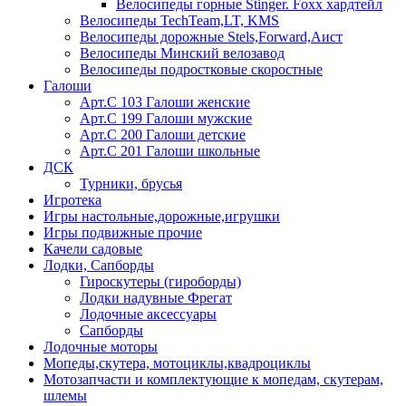
Велосипеды горные Stinger. Foxx хардтейл
Велосипеды TechTeam,LT, KMS
Велосипеды дорожные Stels,Forward,Аист
Велосипеды Минский велозавод
Велосипеды подростковые скоростные
Галоши
Арт.С 103 Галоши женские
Арт.С 199 Галоши мужские
Арт.С 200 Галоши детские
Арт.С 201 Галоши школьные
ДСК
Турники, брусья
Игротека
Игры настольные,дорожные,игрушки
Игры подвижные прочие
Качели садовые
Лодки, Сапборды
Гироскутеры (гироборды)
Лодки надувные Фрегат
Лодочные аксессуары
Сапборды
Лодочные моторы
Мопеды,скутера, мотоциклы,квадроциклы
Мотозапчасти и комплектующие к мопедам, скутерам,
шлемы