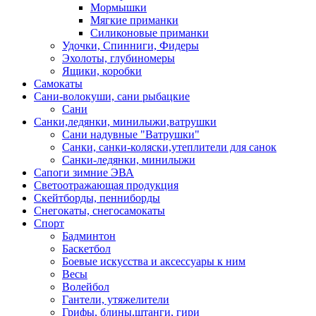
Мормышки
Мягкие приманки
Силиконовые приманки
Удочки, Спинниги, Фидеры
Эхолоты, глубиномеры
Ящики, коробки
Самокаты
Сани-волокуши, сани рыбацкие
Сани
Санки,ледянки, минилыжи,ватрушки
Сани надувные "Ватрушки"
Санки, санки-коляски,утеплители для санок
Санки-ледянки, минилыжи
Сапоги зимние ЭВА
Светоотражающая продукция
Скейтборды, пенниборды
Снегокаты, снегосамокаты
Спорт
Бадминтон
Баскетбол
Боевые искусства и аксессуары к ним
Весы
Волейбол
Гантели, утяжелители
Грифы, блины,штанги, гири