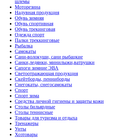
шлемы
Моторезина
Надувная продукция
Обувь зимняя
Обувь спортивная
Обувь трекинговая
Одежда спорт
Палки треккинговые
Рыбалка
Самокаты
Сани-волокуши, сани рыбацкие
Санки,ледянки, минилыжи,ватрушки
Сапоги зимние ЭВА
Светоотражающая продукция
Скейтборды, пенниборды
Снегокаты, снегосамокаты
Спорт
Спорт зима
Средства личной гигиены и защиты кожи
Столы бильярдные
Столы теннисные
Товары для туризма и отдыха
Тренажеры
Унты
Хозтовары