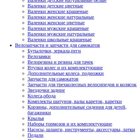
Валенки детские натуральные белые
Валенки детские цветные
Валенки женские крашеные
Валенки женские натуральные
Валенки женские цветные
Валенки мужские крашеные
Валенки мужские натуральные
Валенки школьные крашеные
Велозапчасти и запчасти для самокатов
Бутылочки, зеркала,пеги
Велозамки
Велорезина и резина для тачек
Втулки колес и их комплектующие
Дополнительные колеса, подножки
Запчасти для самокатов
Запчасти для трехколесных велосипедов и колясок
Звездочки задние
Колеса,обода
Комплекты шатунов, валы кареток, каретки
Корзины, дополнительные сидения для детей,
багажники
Крылья
Наборы тормозов и их комплектующие
Насосы, шланги, инструменты, аксессуары, латки
Педали